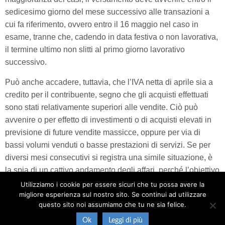
sedicesimo giorno del mese successivo alle transazioni a
cui fa riferimento, ovvero entro il 16 maggio nel caso in
esame, tranne che, cadendo in data festiva o non lavorativa,
il termine ultimo non slitti al primo giorno lavorativo
successivo.
Può anche accadere, tuttavia, che l’IVA netta di aprile sia a
credito per il contribuente, segno che gli acquisti effettuati
sono stati relativamente superiori alle vendite. Ciò può
avvenire o per effetto di investimenti o di acquisti elevati in
previsione di future vendite massicce, oppure per via di
bassi volumi venduti o basse prestazioni di servizi. Se per
diversi mesi consecutivi si registra una simile situazione, è
la spia di un cattivo andamento degli affari, perché l’obiettivo
di qualsiasi attività è quello di fatturare di più di quanto non
Utilizziamo i cookie per essere sicuri che tu possa avere la
migliore esperienza sul nostro sito. Se continui ad utilizzare
si spenda per sostenere i costi.
questo sito noi assumiamo che tu ne sia felice.
Post
««
Codice Tributo 6003 – Guida
Codice Tributo 6005 – Guida
»»
Ok
Leggi di più