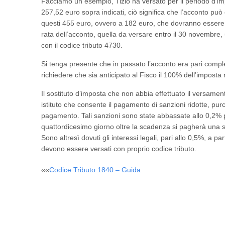
Facciamo un esempio, Tizio ha versato per il periodo d’i
257,52 euro sopra indicati, ciò significa che l’acconto può
questi 455 euro, ovvero a 182 euro, che dovranno essere v
rata dell’acconto, quella da versare entro il 30 novembre,
con il codice tributo 4730.
Si tenga presente che in passato l’acconto era pari compl
richiedere che sia anticipato al Fisco il 100% dell’imposta
Il sostituto d’imposta che non abbia effettuato il versamen
istituto che consente il pagamento di sanzioni ridotte, p
pagamento. Tali sanzioni sono state abbassate allo 0,2% per
quattordicesimo giorno oltre la scadenza si pagherà una s
Sono altresì dovuti gli interessi legali, pari allo 0,5%, a p
devono essere versati con proprio codice tributo.
Post
««
Codice Tributo 1840 – Guida
navigation