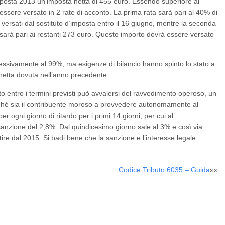
mposta 2013 un’imposta netta di 455 euro. Essendo superiore ai
 essere versato in 2 rate di acconto. La prima rata sarà pari al 40% di
ersati dal sostituto d’imposta entro il 16 giugno, mentre la seconda
 sarà pari ai restanti 273 euro. Questo importo dovrà essere versato
essivamente al 99%, ma esigenze di bilancio hanno spinto lo stato a
 netta dovuta nell’anno precedente.
to entro i termini previsti può avvalersi del ravvedimento operoso, un
urché sia il contribuente moroso a provvedere autonomamente al
 ogni giorno di ritardo per i primi 14 giorni, per cui al
anzione del 2,8%. Dal quindicesimo giorno sale al 3% e così via.
artire dal 2015. Si badi bene che la sanzione e l’interesse legale
Codice Tributo 6035 – Guida
»»