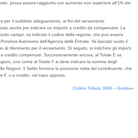
eriodo, possa essere raggiunta con aumento non superiore all’1% dei
are per il suddetto adeguamento, ai fini del versamento
lizzato anche per indicare un importo a credito da compensare. La
sito campo, va indicato il codice della regione, che può essere
 Province Autonome dell’Agenzia delle Entrate. Va lasciato vuoto il
i riferimento per il versamento. Di seguito, si indichino gli importi
ti a credito compensati. Successivamente ancora, al Totale E va
egioni, così come al Totale F si deve indicare la somma degli
lle Regioni. Il Saldo fornisce la posizione netta del contribuente, che
le F, o a credito, nel caso opposto.
Codice Tributo 3846 – Guida
»»