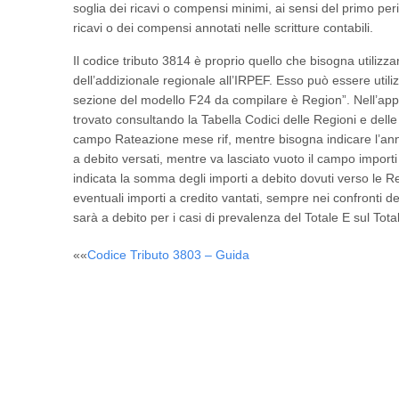
soglia dei ricavi o compensi minimi, ai sensi del primo p
ricavi o dei compensi annotati nelle scritture contabili.
Il codice tributo 3814 è proprio quello che bisogna utilizz
dell’addizionale regionale all’IRPEF. Esso può essere uti
sezione del modello F24 da compilare è Region”. Nell’appo
trovato consultando la Tabella Codici delle Regioni e delle
campo Rateazione mese rif, mentre bisogna indicare l’anno d
a debito versati, mentre va lasciato vuoto il campo impor
indicata la somma degli importi a debito dovuti verso le R
eventuali importi a credito vantati, sempre nei confronti de
sarà a debito per i casi di prevalenza del Totale E sul Tota
Post
««
Codice Tributo 3803 – Guida
navigation