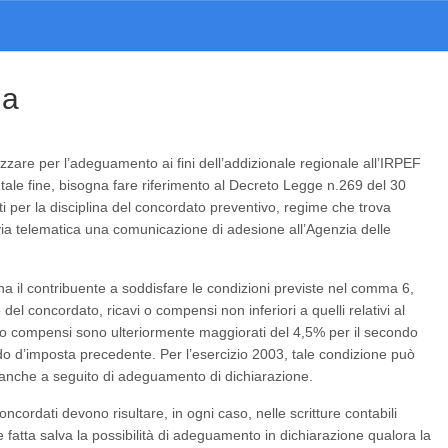
da
lizzare per l’adeguamento ai fini dell’addizionale regionale all’IRPEF
A tale fine, bisogna fare riferimento al Decreto Legge n.269 del 30
ti per la disciplina del concordato preventivo, regime che trova
via telematica una comunicazione di adesione all’Agenzia delle
 il contribuente a soddisfare le condizioni previste nel comma 6,
del concordato, ricavi o compensi non inferiori a quelli relativi al
i o compensi sono ulteriormente maggiorati del 4,5% per il secondo
do d’imposta precedente. Per l’esercizio 2003, tale condizione può
VA, anche a seguito di adeguamento di dichiarazione.
oncordati devono risultare, in ogni caso, nelle scritture contabili
ene fatta salva la possibilità di adeguamento in dichiarazione qualora la