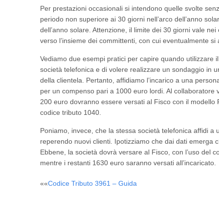
Per prestazioni occasionali si intendono quelle svolte sen
periodo non superiore ai 30 giorni nell’arco dell’anno so
dell’anno solare. Attenzione, il limite dei 30 giorni vale n
verso l’insieme dei committenti, con cui eventualmente si 
Vediamo due esempi pratici per capire quando utilizzare i
società telefonica e di volere realizzare un sondaggio in un
della clientela. Pertanto, affidiamo l’incarico a una person
per un compenso pari a 1000 euro lordi. Al collaboratore v
200 euro dovranno essere versati al Fisco con il modello F
codice tributo 1040.
Poniamo, invece, che la stessa società telefonica affidi a un
reperendo nuovi clienti. Ipotizziamo che dai dati emerga ch
Ebbene, la società dovrà versare al Fisco, con l’uso del
mentre i restanti 1630 euro saranno versati all’incaricato.
Post
««
Codice Tributo 3961 – Guida
navigation