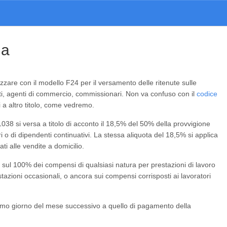
da
lizzare con il modello F24 per il versamento delle ritenute sulle
sti, agenti di commercio, commissionari. Non va confuso con il
codice
i a altro titolo, come vedremo.
l 1038 si versa a titolo di acconto il 18,5% del 50% della provvigione
i o di dipendenti continuativi. La stessa aliquota del 18,5% si applica
ati alle vendite a domicilio.
 sul 100% dei compensi di qualsiasi natura per prestazioni di lavoro
zioni occasionali, o ancora sui compensi corrisposti ai lavoratori
simo giorno del mese successivo a quello di pagamento della