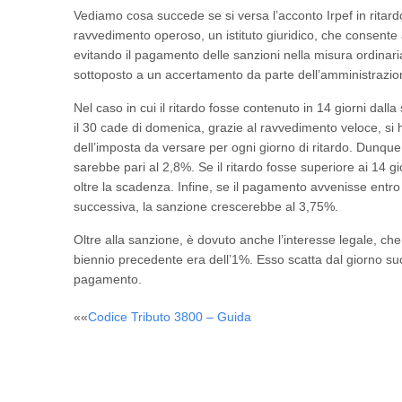
Vediamo cosa succede se si versa l’acconto Irpef in ritardo.
ravvedimento operoso, un istituto giuridico, che consente a
evitando il pagamento delle sanzioni nella misura ordin
sottoposto a un accertamento da parte dell’amministrazion
Nel caso in cui il ritardo fosse contenuto in 14 giorni da
il 30 cade di domenica, grazie al ravvedimento veloce, si 
dell’imposta da versare per ogni giorno di ritardo. Dunque
sarebbe pari al 2,8%. Se il ritardo fosse superiore ai 14 g
oltre la scadenza. Infine, se il pagamento avvenisse entro i
successiva, la sanzione crescerebbe al 3,75%.
Oltre alla sanzione, è dovuto anche l’interesse legale, che
biennio precedente era dell’1%. Esso scatta dal giorno succ
pagamento.
Post
««
Codice Tributo 3800 – Guida
navigation