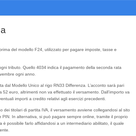
da
 prima del modello F24, utilizzato per pagare imposte, tasse e
ogni tributo. Quello 4034 indica il pagamento della seconda rata
novembre ogni anno.
ta dal Modello Unico al rigo RN33 Differenza. L’acconto sarà pari
a 52 euro, altrimenti non va effettuato il versamento. Dall’importo va
ntuali importi a credito relativi agli esercizi precedenti.
ei titolari di partita IVA, il versamento avviene collegandosi al sito
 PIN. In alternativa, si può pagare sempre online, tramite il proprio
 è possibile farlo affidandosi a un intermediario abilitato, il quale
uente.