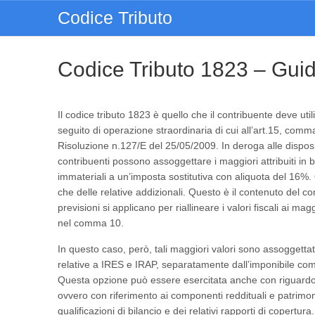
Codice Tributo
Codice Tributo 1823 – Gui
Il codice tributo 1823 è quello che il contribuente deve uti
seguito di operazione straordinaria di cui all’art.15, comma
Risoluzione n.127/E del 25/05/2009. In deroga alle disposiz
contribuenti possono assoggettare i maggiori attribuiti in bi
immateriali a un’imposta sostitutiva con aliquota del 16%. 
che delle relative addizionali. Questo è il contenuto del
previsioni si applicano per riallineare i valori fiscali ai magg
nel comma 10.
In questo caso, però, tali maggiori valori sono assoggettat
relative a IRES e IRAP, separatamente dall’imponibile com
Questa opzione può essere esercitata anche con riguardo 
ovvero con riferimento ai componenti reddituali e patrimoni
qualificazioni di bilancio e dei relativi rapporti di copertura.