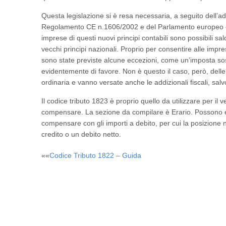
Questa legislazione si è resa necessaria, a seguito dell’adoz
Regolamento CE n.1606/2002 e del Parlamento europeo e de
imprese di questi nuovi principi contabili sono possibili sa
vecchi principi nazionali. Proprio per consentire alle impre
sono state previste alcune eccezioni, come un’imposta sost
evidentemente di favore. Non è questo il caso, però, delle f
ordinaria e vanno versate anche le addizionali fiscali, sal
Il codice tributo 1823 è proprio quello da utilizzare per i
compensare. La sezione da compilare è Erario. Possono esse
compensare con gli importi a debito, per cui la posizione 
credito o un debito netto.
Post
««
Codice Tributo 1822 – Guida
navigation