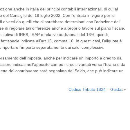
ione anche in Italia dei principi contabili internazionali, di cui al
l Consiglio del 19 luglio 2002. Con l’entrata in vigore per le
ldi diversi da quelli che si sarebbero determinati con l’adozione dei
se di regolare tali differenze anche a proprio favore sul piano fiscale,
itutiva di IRES, IRAP e relative addizionali del 16%, quindi,
attispecie indicate all’art.15, comma 10. In questi casi, l’aliquota è
vo riportare l’importo separatamente dai saldi complessivi.
l versamento dell’imposta, anche per indicare un importo a credito da
re indicati nell’apposito campo i crediti vantati verso l’Erario e da
netta del contribuente sarà segnalata dal Saldo, che può indicare un
Codice Tributo 1824 – Guida
»»